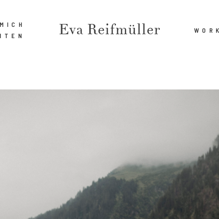
Eva Reifmüller
MICH
WOR
ITEN