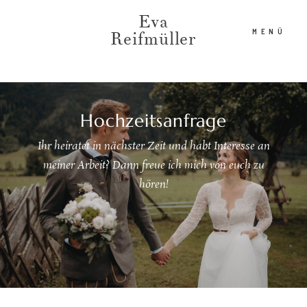
Eva
MENÜ
Reifmüller
HOME
Hochzeitsanfrage
Ihr heiratet in nächster Zeit und habt Interesse an
ÜBER MICH
meiner Arbeit? Dann freue ich mich von euch zu
hören!
AKTUELLE ARBEITEN
WORKSHOPS
ANFRAGEN