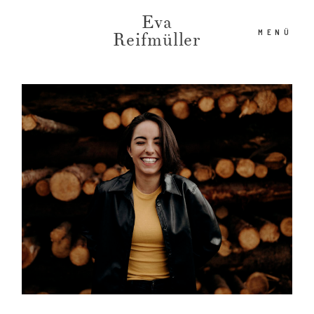
Eva
MENÜ
Reifmüller
HOME
ÜBER MICH
AKTUELLE ARBEITEN
WORKSHOPS
ANFRAGEN