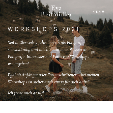
Eva
MENÜ
Reifmüller
WORKSHOPS 2021
HOME
Seit mittlerweile 7 Jahre bin ich als Fotografin
selbstständig und möchte nun mein Wissen an
Fotografie-Interessierte in Form von Workshops
ÜBER MICH
weitergeben!
AKTUELLE ARBEITEN
Egal ob Anfänger oder Fortgeschrittener – bei meinen
Workshops ist sicher auch etwas für dich dabei!
WORKSHOPS
Ich freue mich drauf!
ANFRAGEN