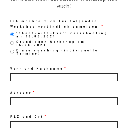
euch!
Ich möchte mich für folgenden
Workshop verbindlich anmelden:
'Shoot-with-Eva': Paarshooting
am 16.06.2021
Grundlagen Workshop am
15.06.2021
Einzelcoaching (individuelle
Termine)
Vor- und Nachname
Adresse
PLZ und Ort